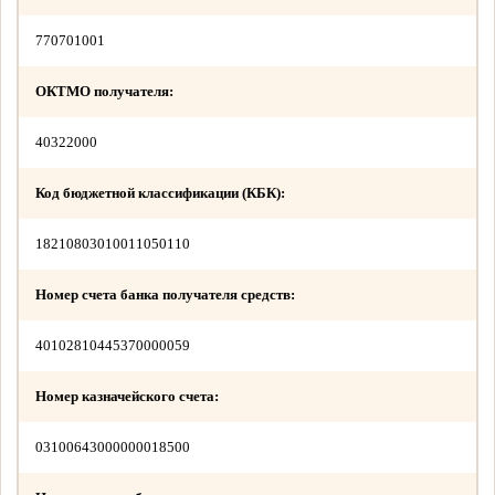
770701001
ОКТМО получателя:
40322000
Код бюджетной классификации (КБК):
18210803010011050110
Номер счета банка получателя средств:
40102810445370000059
Номер казначейского счета:
03100643000000018500