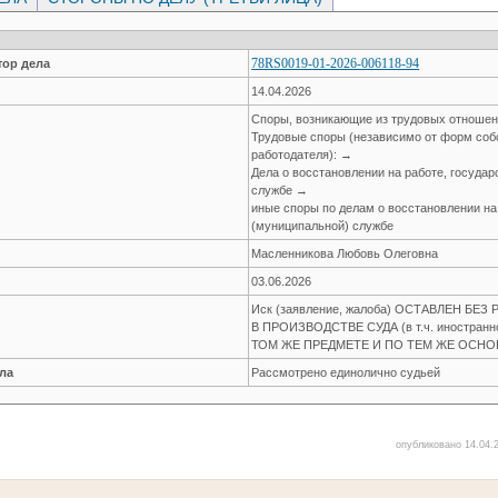
78RS0019-01-2026-006118-94
ор дела
14.04.2026
Споры, возникающие из трудовых отноше
Трудовые споры (независимо от форм соб
работодателя): →
Дела о восстановлении на работе, госуда
службе →
иные споры по делам о восстановлении на
(муниципальной) службе
Масленникова Любовь Олеговна
03.06.2026
Иск (заявление, жалоба) ОСТАВЛЕН БЕ
В ПРОИЗВОДСТВЕ СУДА (в т.ч. иностран
ТОМ ЖЕ ПРЕДМЕТЕ И ПО ТЕМ ЖЕ ОСН
ла
Рассмотрено единолично судьей
опубликовано 14.04.2