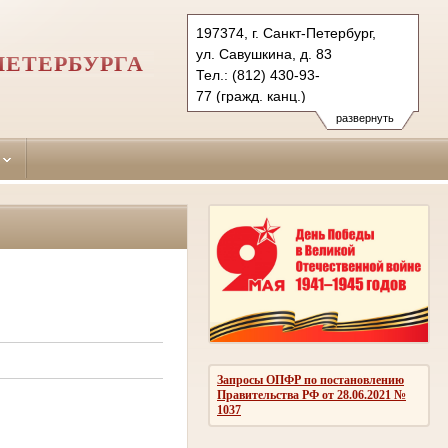
197374, г. Санкт-Петербург,
ул. Савушкина, д. 83
ПЕТЕРБУРГА
Тел.: (812) 430-93-
77 (гражд. канц.)
(812) 430-93-88 (угол. канц.)
развернуть
primorsky.spb@sudrf.ru
Запросы ОПФР по постановлению
Правительства РФ от 28.06.2021 №
1037