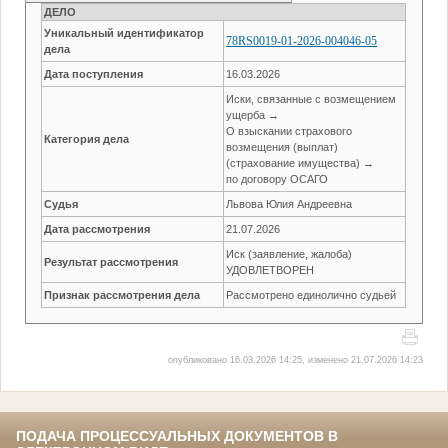
ДЕЛО
Уникальный идентификатор
78RS0019-01-2026-004046-05
дела
Дата поступления
16.03.2026
Иски, связанные с возмещением
ущерба →
О взыскании страхового
Категория дела
возмещения (выплат)
(страхование имущества) →
по договору ОСАГО
Судья
Львова Юлия Андреевна
Дата рассмотрения
21.07.2026
Иск (заявление, жалоба)
Результат рассмотрения
УДОВЛЕТВОРЕН
Признак рассмотрения дела
Рассмотрено единолично судьей
опубликовано 16.03.2026 14:25, изменено 21.07.2026 14:23
ПОДАЧА ПРОЦЕССУАЛЬНЫХ ДОКУМЕНТОВ В