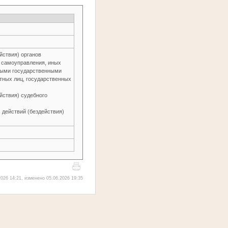
йствия) органов
о самоуправления, иных
ьными государственными
тных лиц, государственных
йствия) судебного
 действий (бездействия)
026 14:21, изменено 05.06.2026 19:35