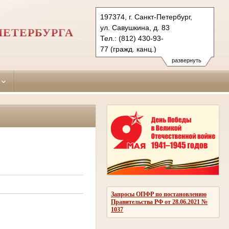
197374, г. Санкт-Петербург,
ул. Савушкина, д. 83
ПЕТЕРБУРГА
Тел.: (812) 430-93-
77 (гражд. канц.)
(812) 430-93-88 (угол. канц.)
развернуть
primorsky.spb@sudrf.ru
Запросы ОПФР по постановлению
Правительства РФ от 28.06.2021 №
1037