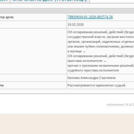
78RS0019-01-2026-002574-56
ор дела
18.02.2026
Об оспаривании решений, действий (безде
государственной власти, органов местног
органов, организаций, наделенных отдел
или иными публич.полномочиями, должнос
и муници →
Об оспаривании решений, действий (безде
пристава-исполнителя →
прочие о признании незаконными решений,
судебного пристава-исполнителя
Каткова Александра Сергеевна
ла
Рассматривается единолично судьей
опубликовано 18.02.2