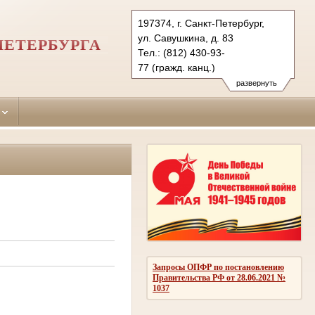
197374, г. Санкт-Петербург,
ул. Савушкина, д. 83
ПЕТЕРБУРГА
Тел.: (812) 430-93-
77 (гражд. канц.)
(812) 430-93-88 (угол. канц.)
развернуть
primorsky.spb@sudrf.ru
Запросы ОПФР по постановлению
Правительства РФ от 28.06.2021 №
1037