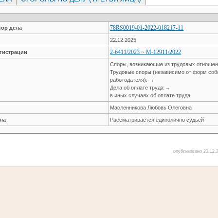
78RS0019-01-2022-018217-11
ор дела
22.12.2025
2-6411/2023 ~ М-12911/2022
гистрации
Споры, возникающие из трудовых отноше
Трудовые споры (независимо от форм соб
работодателя): →
Дела об оплате труда →
в иных случаях об оплате труда
Масленникова Любовь Олеговна
ла
Рассматривается единолично судьей
опубликовано 23.12.2