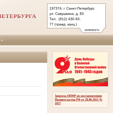
197374, г. Санкт-Петербург,
ул. Савушкина, д. 83
ПЕТЕРБУРГА
Тел.: (812) 430-93-
77 (гражд. канц.)
(812) 430-93-88 (угол. канц.)
развернуть
primorsky.spb@sudrf.ru
Запросы ОПФР по постановлению
Правительства РФ от 28.06.2021 №
1037