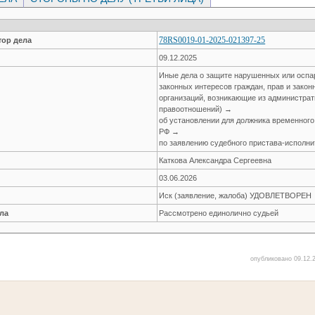
78RS0019-01-2025-021397-25
ор дела
09.12.2025
Иные дела о защите нарушенных или оспа
законных интересов граждан, прав и зако
организаций, возникающие из администра
правоотношений) →
об установлении для должника временного
РФ →
по заявлению судебного пристава-исполни
Каткова Александра Сергеевна
03.06.2026
Иск (заявление, жалоба) УДОВЛЕТВОРЕН
ла
Рассмотрено единолично судьей
опубликовано 09.12.2