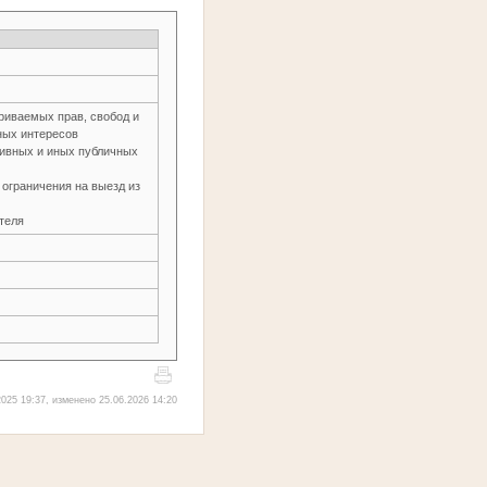
риваемых прав, свобод и
нных интересов
тивных и иных публичных
 ограничения на выезд из
теля
025 19:37, изменено 25.06.2026 14:20