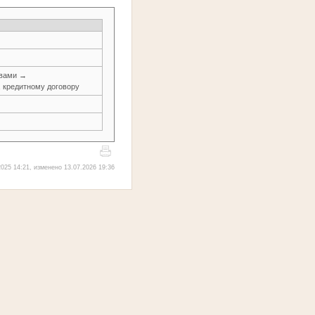
авами →
, кредитному договору
025 14:21, изменено 13.07.2026 19:36