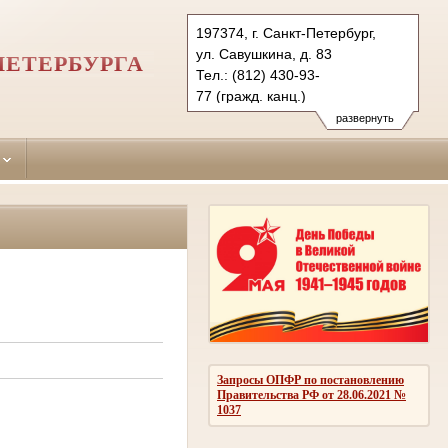
197374, г. Санкт-Петербург,
ул. Савушкина, д. 83
ПЕТЕРБУРГА
Тел.: (812) 430-93-
77 (гражд. канц.)
(812) 430-93-88 (угол. канц.)
развернуть
primorsky.spb@sudrf.ru
Запросы ОПФР по постановлению
Правительства РФ от 28.06.2021 №
1037