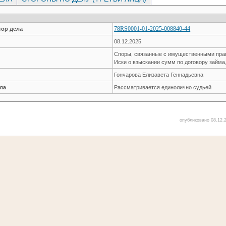
78RS0001-01-2025-008840-44
ор дела
08.12.2025
Споры, связанные с имущественными пр
Иски о взыскании сумм по договору займа
Гончарова Елизавета Геннадьевна
ла
Рассматривается единолично судьей
опубликовано 08.12.2