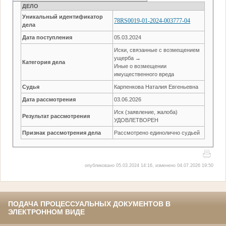
ДЕЛО
Уникальный идентификатор
78RS0019-01-2024-003777-04
дела
Дата поступления
05.03.2024
Иски, связанные с возмещением
ущерба →
Категория дела
Иные о возмещении
имущественного вреда
Судья
Карпенкова Наталия Евгеньевна
Дата рассмотрения
03.06.2026
Иск (заявление, жалоба)
Результат рассмотрения
УДОВЛЕТВОРЕН
Признак рассмотрения дела
Рассмотрено единолично судьей
опубликовано 05.03.2024 14:16, изменено 04.07.2026 19:50
ПОДАЧА ПРОЦЕССУАЛЬНЫХ ДОКУМЕНТОВ В
ЭЛЕКТРОННОМ ВИДЕ