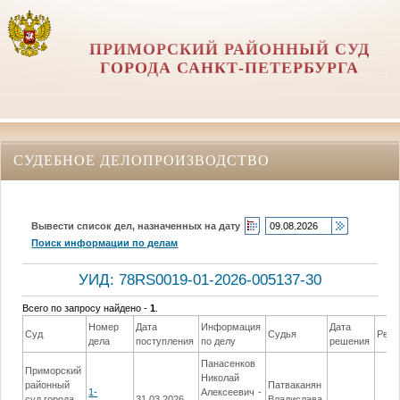
ПРИМОРСКИЙ РАЙОННЫЙ СУД
ГОРОДА САНКТ-ПЕТЕРБУРГА
СУДЕБНОЕ ДЕЛОПРОИЗВОДСТВО
Вывести список дел, назначенных на дату
Поиск информации по делам
УИД: 78RS0019-01-2026-005137-30
Всего по запросу найдено -
1
.
Номер
Дата
Информация
Дата
Суд
Судья
Реш
дела
поступления
по делу
решения
Панасенков
Приморский
Николай
районный
Патваканян
1-
Алексеевич -
суд города
31.03.2026
Владислава