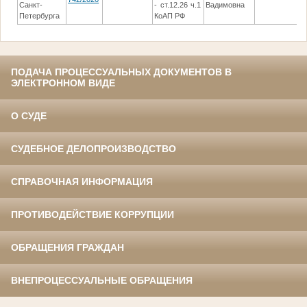
Санкт-
- ст.12.26 ч.1
Вадимовна
и
Петербурга
КоАП РФ
ПОДАЧА ПРОЦЕССУАЛЬНЫХ ДОКУМЕНТОВ В
ЭЛЕКТРОННОМ ВИДЕ
О СУДЕ
СУДЕБНОЕ ДЕЛОПРОИЗВОДСТВО
СПРАВОЧНАЯ ИНФОРМАЦИЯ
ПРОТИВОДЕЙСТВИЕ КОРРУПЦИИ
ОБРАЩЕНИЯ ГРАЖДАН
ВНЕПРОЦЕССУАЛЬНЫЕ ОБРАЩЕНИЯ