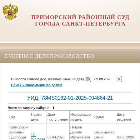
ПРИМОРСКИЙ РАЙОННЫЙ СУД
ГОРОДА САНКТ-ПЕТЕРБУРГА
СУДЕБНОЕ ДЕЛОПРОИЗВОДСТВО
Вывести список дел, назначенных на дату
Поиск информации по делам
УИД: 78MS0162-01-2025-004864-21
Всего по запросу найдено -
1
.
Номер
Дата
Информация
Дата
Суд
Судья
Р
дела
поступления
по делу
решения
Приморский
Петров
районный
Даниил
Ельонышева
О
12-
суд города
07.04.2026
Михайлович
Елена
06.05.2026
бе
742/2026